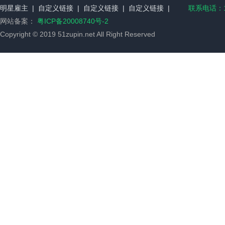
明星雇主
|
自定义链接
|
自定义链接
|
自定义链接
|
联系电话：17
网站备案：
粤ICP备20008740号-2
Copyright © 2019 51zupin.net All Right Reserved