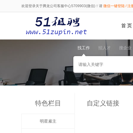
欢迎登录关于腾龙公司客服中心5709903(微信)！请
微信一键登陆 / 注
首 页
找工作
招人才
搜企业
特色栏目
自定义链接
明星雇主