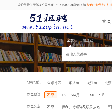
欢迎登录关于腾龙公司客服中心5709903(微信)！请
微信一键登陆 / 注
首 页
全文
搜企业
地标地段
全顺德区
乐从镇
龙江镇
北滘
职位薪资
不限
1K~1.5K/月
1.5K~2K/月
职位亮点
不限
福利、待遇详见职位描述
五