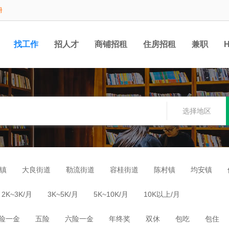
册
找工作
招人才
商铺招租
住房招租
兼职
选择地区
镇
大良街道
勒流街道
容桂街道
陈村镇
均安镇
2K~3K/月
3K~5K/月
5K~10K/月
10K以上/月
险一金
五险
六险一金
年终奖
双休
包吃
包住