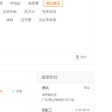
假
环境好
加班费
朝九晚五
住房补贴
压力小
技术培训
体检
过节费
法定带薪假
清空
最新职位
测试
面议
细
列表
成慧敏科技
广东/佛山/顺德区/龙江镇
装配工
4.5K-6K/月