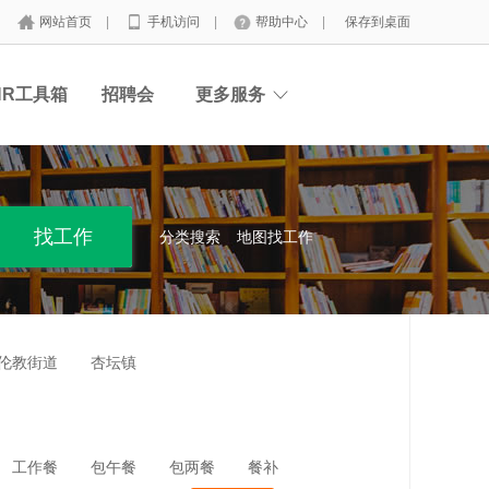
网站首页
|
手机访问
|
帮助中心
|
保存到桌面
HR工具箱
招聘会
更多服务
分类搜索
地图找工作
伦教街道
杏坛镇
工作餐
包午餐
包两餐
餐补