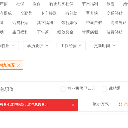
产假
社保
医保
转正后买社保
节日福利
旅游
婚
有提成
全勤奖
专车接送
有补助
晋升快
交通补贴
险
话费补贴
其它福利
带薪婚假
带薪产假
高温补贴
动
生日福利
下午茶
绩效奖金
带薪病假
油费补贴
作性质
学历要求
工作经验
更新时间
朝九晚五
营业执照已认证
诚聘通
包职位
展示方式：
详
共有
0
个红包职位，红包总额
0
元