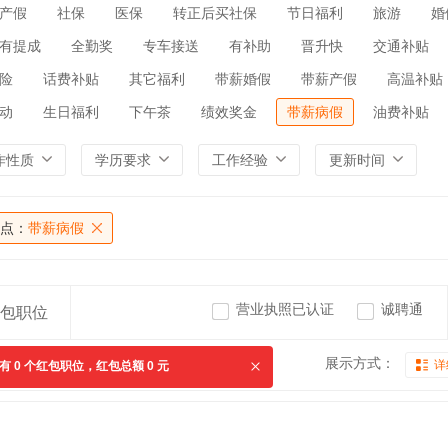
产假
社保
医保
转正后买社保
节日福利
旅游
婚
有提成
全勤奖
专车接送
有补助
晋升快
交通补贴
险
话费补贴
其它福利
带薪婚假
带薪产假
高温补贴
动
生日福利
下午茶
绩效奖金
带薪病假
油费补贴
作性质
学历要求
工作经验
更新时间
点：
带薪病假
营业执照已认证
诚聘通
包职位
展示方式：
详
共有
0
个红包职位，红包总额
0
元