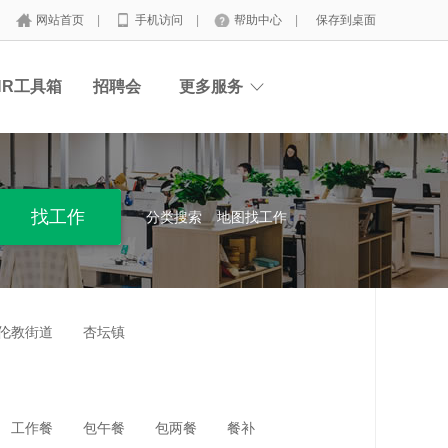
网站首页
|
手机访问
|
帮助中心
|
保存到桌面
HR工具箱
招聘会
更多服务
分类搜索
地图找工作
伦教街道
杏坛镇
工作餐
包午餐
包两餐
餐补