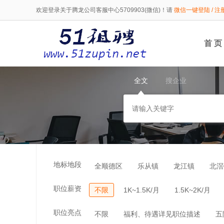
欢迎登录关于腾龙公司客服中心5709903(微信)！请
微信一键登陆 / 注
首 页
全文
搜企业
地标地段
全顺德区
乐从镇
龙江镇
北滘
职位薪资
不限
1K~1.5K/月
1.5K~2K/月
职位亮点
不限
福利、待遇详见职位描述
五