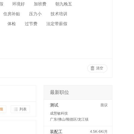
假
环境好
加班费
朝九晚五
住房补贴
压力小
技术培训
体检
过节费
法定带薪假
清空
最新职位
测试
面议
细
列表
成慧敏科技
广东/佛山/顺德区/龙江镇
装配工
4.5K-6K/月