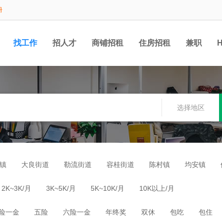
册
找工作
招人才
商铺招租
住房招租
兼职
选择地区
镇
大良街道
勒流街道
容桂街道
陈村镇
均安镇
2K~3K/月
3K~5K/月
5K~10K/月
10K以上/月
险一金
五险
六险一金
年终奖
双休
包吃
包住