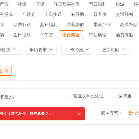
产假
社保
医保
转正后买社保
节日福利
旅游
婚
有提成
全勤奖
专车接送
有补助
晋升快
交通补贴
险
话费补贴
其它福利
带薪婚假
带薪产假
高温补贴
动
生日福利
下午茶
绩效奖金
带薪病假
油费补贴
作性质
学历要求
工作经验
更新时间
金
营业执照已认证
诚聘通
包职位
展示方式：
详
共有
0
个红包职位，红包总额
0
元