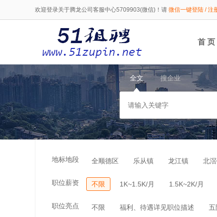
欢迎登录关于腾龙公司客服中心5709903(微信)！请
微信一键登陆 / 注
首 页
全文
搜企业
地标地段
全顺德区
乐从镇
龙江镇
北滘
职位薪资
不限
1K~1.5K/月
1.5K~2K/月
职位亮点
不限
福利、待遇详见职位描述
五