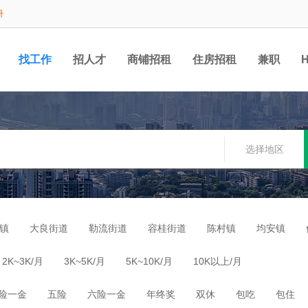
册
找工作
招人才
商铺招租
住房招租
兼职
选择地区
镇
大良街道
勒流街道
容桂街道
陈村镇
均安镇
2K~3K/月
3K~5K/月
5K~10K/月
10K以上/月
险一金
五险
六险一金
年终奖
双休
包吃
包住