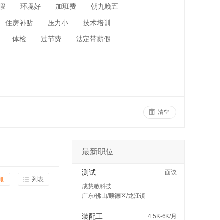
假
环境好
加班费
朝九晚五
住房补贴
压力小
技术培训
体检
过节费
法定带薪假
清空
最新职位
测试
面议
细
列表
成慧敏科技
广东/佛山/顺德区/龙江镇
装配工
4.5K-6K/月