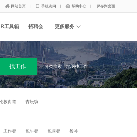
网站首页
|
手机访问
|
帮助中心
|
保存到桌面
HR工具箱
招聘会
更多服务
分类搜索
地图找工作
伦教街道
杏坛镇
工作餐
包午餐
包两餐
餐补