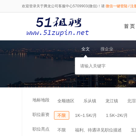
欢迎登录关于腾龙公司客服中心5709903(微信)！请
微信一键登陆 / 注
首 页
全文
搜企业
地标地段
全顺德区
乐从镇
龙江镇
北滘
职位薪资
不限
1K~1.5K/月
1.5K~2K/月
职位亮点
不限
福利、待遇详见职位描述
五