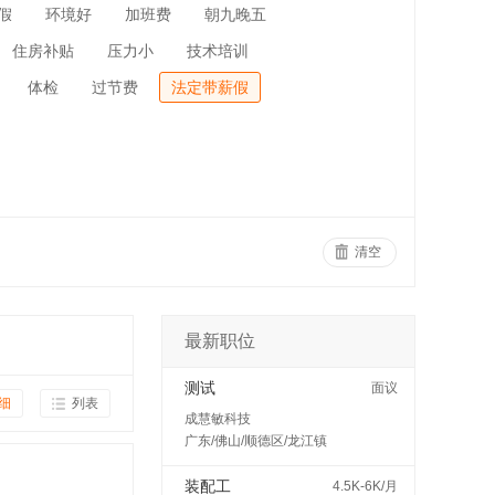
假
环境好
加班费
朝九晚五
住房补贴
压力小
技术培训
体检
过节费
法定带薪假
清空
最新职位
测试
面议
细
列表
成慧敏科技
广东/佛山/顺德区/龙江镇
装配工
4.5K-6K/月