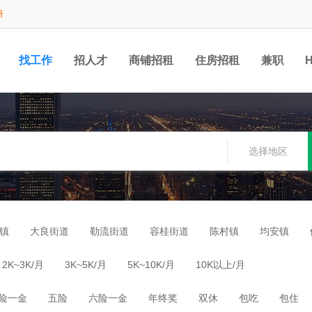
册
找工作
招人才
商铺招租
住房招租
兼职
选择地区
镇
大良街道
勒流街道
容桂街道
陈村镇
均安镇
2K~3K/月
3K~5K/月
5K~10K/月
10K以上/月
险一金
五险
六险一金
年终奖
双休
包吃
包住