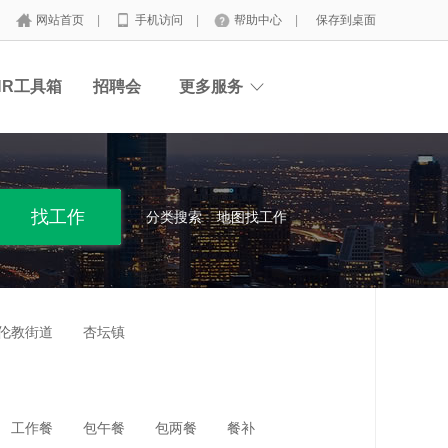
网站首页
|
手机访问
|
帮助中心
|
保存到桌面
HR工具箱
招聘会
更多服务
分类搜索
地图找工作
伦教街道
杏坛镇
工作餐
包午餐
包两餐
餐补