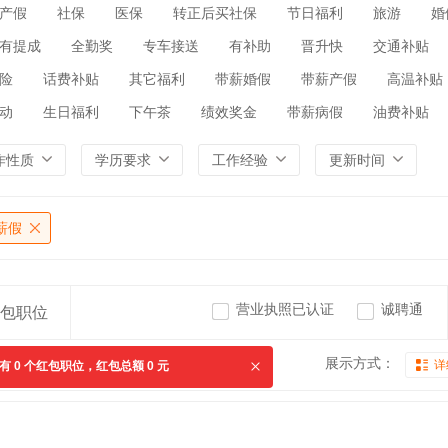
产假
社保
医保
转正后买社保
节日福利
旅游
婚
有提成
全勤奖
专车接送
有补助
晋升快
交通补贴
险
话费补贴
其它福利
带薪婚假
带薪产假
高温补贴
动
生日福利
下午茶
绩效奖金
带薪病假
油费补贴
作性质
学历要求
工作经验
更新时间
薪假
营业执照已认证
诚聘通
包职位
展示方式：
详
共有
0
个红包职位，红包总额
0
元