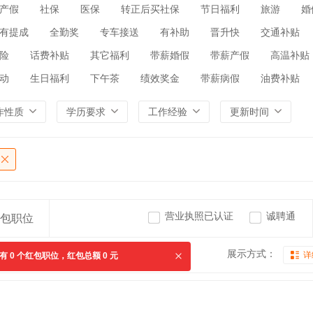
产假
社保
医保
转正后买社保
节日福利
旅游
婚
有提成
全勤奖
专车接送
有补助
晋升快
交通补贴
险
话费补贴
其它福利
带薪婚假
带薪产假
高温补贴
动
生日福利
下午茶
绩效奖金
带薪病假
油费补贴
作性质
学历要求
工作经验
更新时间
营业执照已认证
诚聘通
包职位
展示方式：
详
共有
0
个红包职位，红包总额
0
元