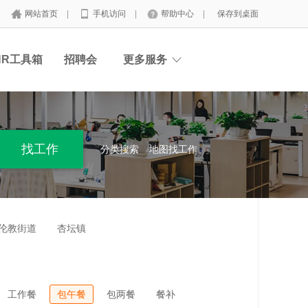
网站首页
|
手机访问
|
帮助中心
|
保存到桌面
HR工具箱
招聘会
更多服务
分类搜索
地图找工作
伦教街道
杏坛镇
工作餐
包午餐
包两餐
餐补