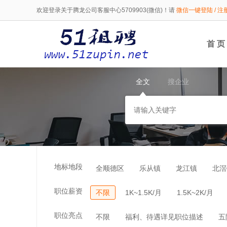
欢迎登录关于腾龙公司客服中心5709903(微信)！请
微信一键登陆 / 注
首 页
全文
搜企业
地标地段
全顺德区
乐从镇
龙江镇
北滘
职位薪资
不限
1K~1.5K/月
1.5K~2K/月
职位亮点
不限
福利、待遇详见职位描述
五