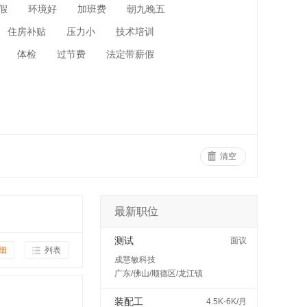
假
环境好
加班费
朝九晚五
住房补贴
压力小
技术培训
体检
过节费
法定带薪假
清空
最新职位
测试
面议
细
列表
成慧敏科技
广东/佛山/顺德区/龙江镇
装配工
4.5K-6K/月