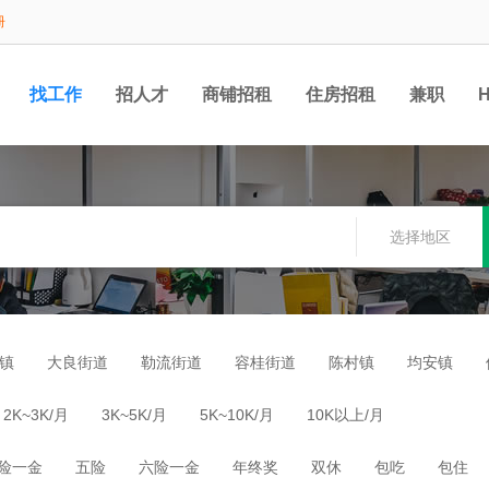
册
找工作
招人才
商铺招租
住房招租
兼职
选择地区
镇
大良街道
勒流街道
容桂街道
陈村镇
均安镇
2K~3K/月
3K~5K/月
5K~10K/月
10K以上/月
险一金
五险
六险一金
年终奖
双休
包吃
包住